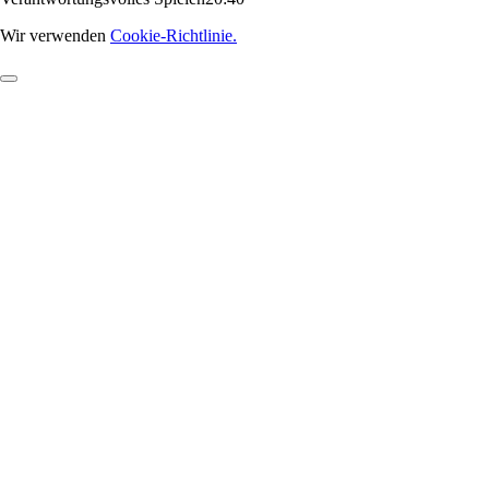
Wir verwenden
Cookie-Richtlinie.