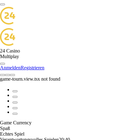
24 Casino
Multiplay
Anmelden
Registrieren
game-tourn.view.tsx not found
Game Currency
Spaß
Echtes Spiel
Verantwortungsvolles Spielen
20:40