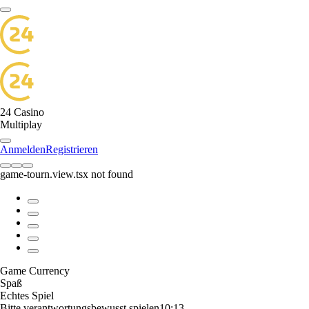
24 Casino
Multiplay
Anmelden
Registrieren
game-tourn.view.tsx not found
Game Currency
Spaß
Echtes Spiel
Bitte verantwortungsbewusst spielen
10:13