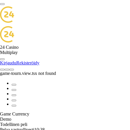
24 Casino
Multiplay
Kirjaudu
Rekisteröidy
game-tourn.view.tsx not found
Game Currency
Demo
Todellinen peli
Pelaa vastuullisesti
10:38