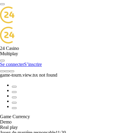
24 Casino
Multiplay
Se connecter
S’inscrire
game-tourn.view.tsx not found
Game Currency
Demo
Real play
Jouez de manière responsable
11:20