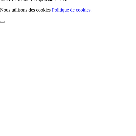
Nous utilisons des cookies
Politique de cookies.