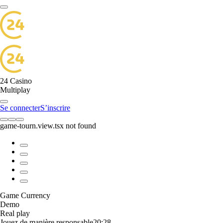
24 Casino
Multiplay
Se connecter
S’inscrire
game-tourn.view.tsx not found
Game Currency
Demo
Real play
Jouez de manière responsable
20:28