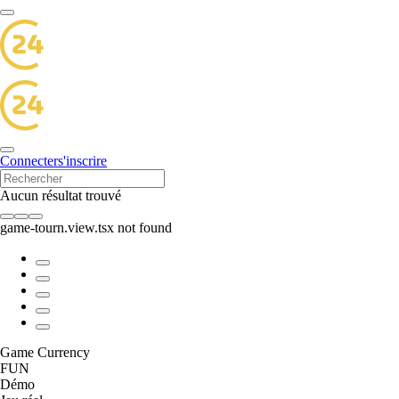
Connecter
s'inscrire
Aucun résultat trouvé
game-tourn.view.tsx not found
Game Currency
FUN
Démo