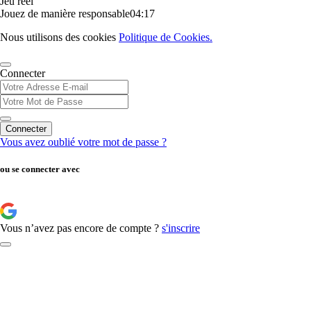
Jeu réel
Jouez de manière responsable
04:17
Nous utilisons des cookies
Politique de Cookies.
Connecter
Connecter
Vous avez oublié votre mot de passe ?
ou se connecter avec
Vous n’avez pas encore de compte ?
s'inscrire