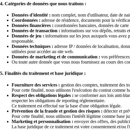
4. Catégories de données que nous traitons :
Données d'identité :
nom complet, nom d'utilisateur, date de naiss
Coordonnées :
adresse de résidence, documents pour la vérifica
Données financières :
coordonnées bancaires, données de carte d
Données de transaction :
informations sur vos dépôts, retraits et
Données de jeu :
informations sur les jeux auxquels vous avez pa
responsable.
Données techniques :
adresse IP / données de localisation, donn
utilisées pour accéder au site web.
Données de marketing et de communication :
vos préférences
Ou toute autre donnée que vous nous fournissez au cours des c
5. Finalités du traitement et base juridique :
Fourniture des services :
gestion des comptes, traitement des tra
Pour cette finalité, nous utilisons l'exécution du contrat comme b
Respect des obligations légales :
se conformer aux lois anti-bla
respecter les obligations de reporting réglementaire.
Ce traitement est effectué sur la base d'une obligation légale.
Prévention de la fraude et gestion des risques :
détecter et pré
Pour cette finalité, nous utilisons l'intérêt légitime comme base jur
Marketing et personnalisation :
envoyer des offres, des public
La base juridique de ce traitement est votre consentement et/ou l'i