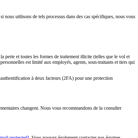
i nous utilisons de tels processus dans des cas spécifiques, nous vous
rte et toutes les formes de traitement illicite (telles que le vol et
rsonnelles est limité aux employés, agents, sous-traitants et tiers qui
'authentification à deux facteurs (2FA) pour une protection
églementaires changent. Nous vous recommandons de la consulter
email protected]
. Vous pouvez également contacter nos équipes