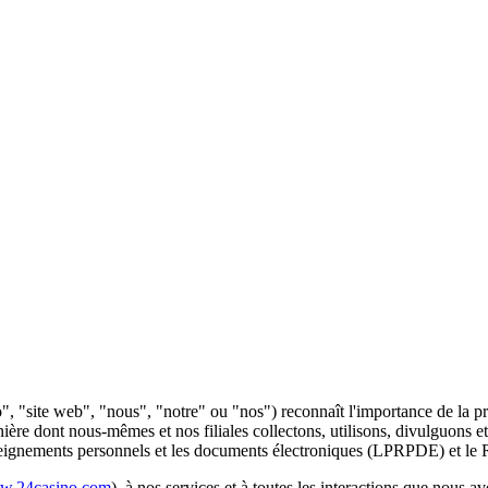
"site web", "nous", "notre" ou "nos") reconnaît l'importance de la pr
nière dont nous-mêmes et nos filiales collectons, utilisons, divulguons
 renseignements personnels et les documents électroniques (LPRPDE) et l
.24casino.com
), à nos services et à toutes les interactions que nous a