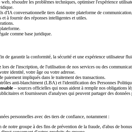
te web, résoudre les problèmes techniques, optimiser l'expérience utilisa
ridique.
ls d'IA conversationnelle tiers dans notre plateforme de communication,
 et à fournir des réponses intelligentes et utiles.
rations.
 plateforme.
n légale comme base juridique.
 de garantir la conformité, la sécurité et une expérience utilisateur fl
lors de l'inscription, de l'utilisation de nos services ou des communica
votre identité, votre âge ou votre adresse.
de paiement impliqués dans le traitement des transactions.
trôles anti-blanchiment (LBA) et l'identification des Personnes Politi
onsable
– sources officielles qui nous aident à remplir nos obligations lé
publicitaires et fournisseurs d'analyses qui peuvent partager des donnée
nées personnelles avec des tiers de confiance, notamment :
de notre groupe à des fins de prévention de la fraude, d'abus de bonu
direct concernant d'autres produits du groupe.