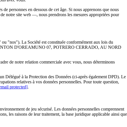
ès de personnes en dessous de cet âge. Si nous apprenons que nous
 de notre site web —, nous prendrons les mesures appropriées pour
 ou "nos"). La Société est constituée conformément aux lois du
TAGO 03, CANTON D'OREAMUNO 07, POTRERO CERRADO, AU NORD
e cadre de notre relation commerciale avec vous, nous déterminons
né un Délégué à la Protection des Données (ci-après également DPD). Le
cupations relatives à vos données personnelles. Pour toute question,
email protected]
.
un environnement de jeu sécurisé. Les données personnelles comprennent
s, les raisons de leur traitement, la base juridique applicable ainsi que