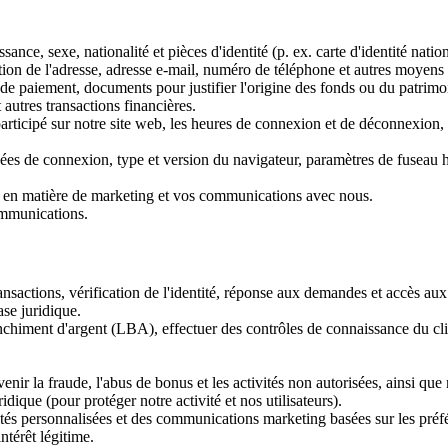
ance, sexe, nationalité et pièces d'identité (p. ex. carte d'identité natio
tion de l'adresse, adresse e-mail, numéro de téléphone et autres moyen
e paiement, documents pour justifier l'origine des fonds ou du patrimoin
 autres transactions financières.
rticipé sur notre site web, les heures de connexion et de déconnexion, l'
ées de connexion, type et version du navigateur, paramètres de fuseau ho
 en matière de marketing et vos communications avec nous.
ommunications.
nsactions, vérification de l'identité, réponse aux demandes et accès aux 
ase juridique.
nchiment d'argent (LBA), effectuer des contrôles de connaissance du c
venir la fraude, l'abus de bonus et les activités non autorisées, ainsi que 
idique (pour protéger notre activité et nos utilisateurs).
ités personnalisées et des communications marketing basées sur les préf
ntérêt légitime.