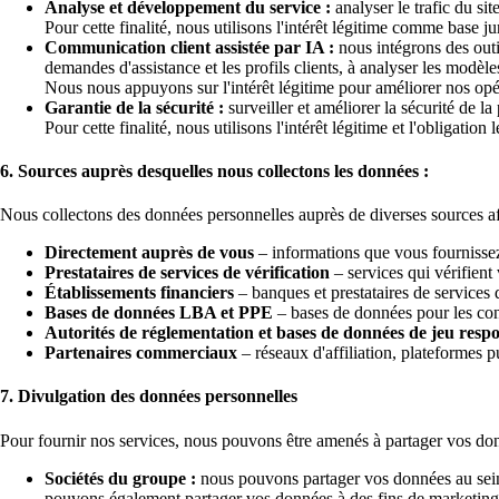
Analyse et développement du service :
analyser le trafic du si
Pour cette finalité, nous utilisons l'intérêt légitime comme base ju
Communication client assistée par IA :
nous intégrons des outi
demandes d'assistance et les profils clients, à analyser les modèles
Nous nous appuyons sur l'intérêt légitime pour améliorer nos opé
Garantie de la sécurité :
surveiller et améliorer la sécurité de la
Pour cette finalité, nous utilisons l'intérêt légitime et l'obligatio
6. Sources auprès desquelles nous collectons les données :
Nous collectons des données personnelles auprès de diverses sources afin
Directement auprès de vous
– informations que vous fournissez 
Prestataires de services de vérification
– services qui vérifient 
Établissements financiers
– banques et prestataires de services 
Bases de données LBA et PPE
– bases de données pour les con
Autorités de réglementation et bases de données de jeu resp
Partenaires commerciaux
– réseaux d'affiliation, plateformes 
7. Divulgation des données personnelles
Pour fournir nos services, nous pouvons être amenés à partager vos don
Sociétés du groupe :
nous pouvons partager vos données au sein 
pouvons également partager vos données à des fins de marketing 