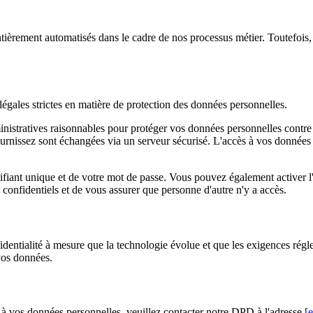
èrement automatisés dans le cadre de nos processus métier. Toutefois, s
égales strictes en matière de protection des données personnelles.
tratives raisonnables pour protéger vos données personnelles contre la pe
rnissez sont échangées via un serveur sécurisé. L'accès à vos données pe
ifiant unique et de votre mot de passe. Vous pouvez également activer l
 confidentiels et de vous assurer que personne d'autre n'y a accès.
fidentialité à mesure que la technologie évolue et que les exigences r
vos données.
ou à vos données personnelles, veuillez contacter notre DPD à l'adresse
[