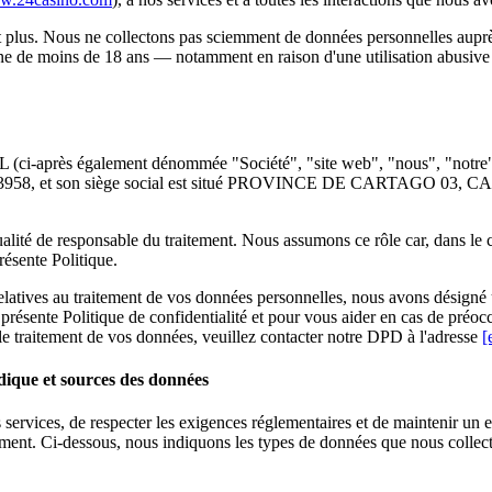
t plus. Nous ne collectons pas sciemment de données personnelles aupr
ne de moins de 18 ans — notamment en raison d'une utilisation abusive
RL (ci-après également dénommée "Société", "site web", "nous", "notre"
102-893958, et son siège social est situé PROVINCE DE CAR
qualité de responsable du traitement. Nous assumons ce rôle car, dans l
ésente Politique.
 relatives au traitement de vos données personnelles, nous avons désig
résente Politique de confidentialité et pour vous aider en cas de préoc
le traitement de vos données, veuillez contacter notre DPD à l'adresse
[
idique et sources des données
os services, de respecter les exigences réglementaires et de maintenir 
ment. Ci-dessous, nous indiquons les types de données que nous collecton