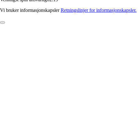
Vi bruker informasjonskapsler
Retningslinjer for informasjonskapsler.