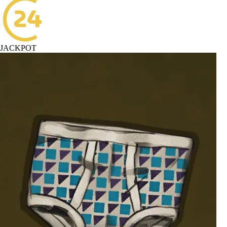
JACKPOT