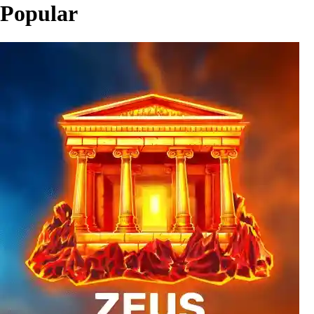
Popular