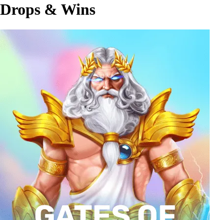
Drops & Wins