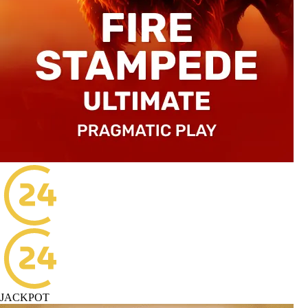
JACKPOT