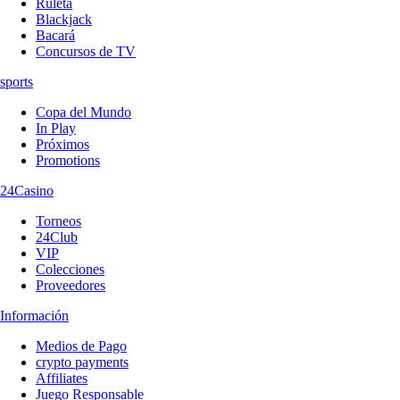
Ruleta
Blackjack
Bacará
Concursos de TV
sports
Copa del Mundo
In Play
Próximos
Promotions
24Casino
Torneos
24Club
VIP
Colecciones
Proveedores
Información
Medios de Pago
crypto payments
Affiliates
Juego Responsable