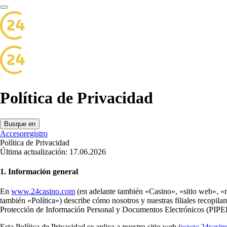
Política de Privacidad
Busque en
Acceso
registro
Política de Privacidad
Última actualización: 17.06.2026
1. Información general
En
www.24casino.com
(en adelante también «Casino», «sitio web», «n
también «Política») describe cómo nosotros y nuestras filiales recopila
Protección de Información Personal y Documentos Electrónicos (PIP
Esta Política de Privacidad se aplica a nuestro sitio web (
www.24casin