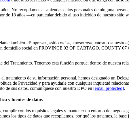
8 años. No recopilamos a sabiendas datos personales de ninguna person
nor de 18 años —en particular debido al uso indebido de nuestro sitio
ante también «Empresa», «sitio web», «nosotros», «nos» o «nuestro») y
3958 y con domicilio social en PROVINCE 03 OF CARTAGO, C
 del Tratamiento. Tenemos esta función porque, dentro de nuestra rela
vos al tratamiento de su información personal, hemos designado un Del
olítica de Privacidad y para ayudarle con cualquier inquietud relacionad
iento de sus datos, comuníquese con nuestro DPO en
[email protected]
.
dica y fuentes de datos
s, cumplir con los requisitos legales y mantener un entorno de juego se
bimos los tipos de datos que recopilamos, por qué los tratamos, la base 