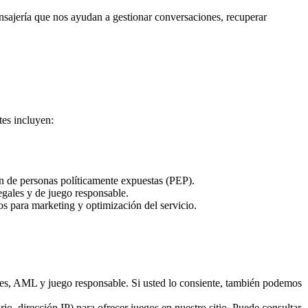
nsajería que nos ayudan a gestionar conversaciones, recuperar
tes incluyen:
n de personas políticamente expuestas (PEP).
egales y de juego responsable.
s para marketing y optimización del servicio.
nes, AML y juego responsable. Si usted lo consiente, también podemos
o, dirección IP) para ofrecer juegos en nuestro sitio. Puede consultar