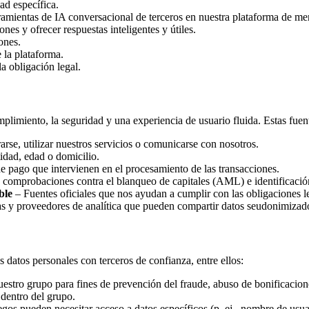
ad específica.
amientas de IA conversacional de terceros en nuestra plataforma de me
ones y ofrecer respuestas inteligentes y útiles.
ones.
 la plataforma.
la obligación legal.
plimiento, la seguridad y una experiencia de usuario fluida. Estas fuen
rse, utilizar nuestros servicios o comunicarse con nosotros.
idad, edad o domicilio.
 pago que intervienen en el procesamiento de las transacciones.
a comprobaciones contra el blanqueo de capitales (AML) e identificació
ble
– Fuentes oficiales que nos ayudan a cumplir con las obligaciones l
ias y proveedores de analítica que pueden compartir datos seudonimizado
s datos personales con terceros de confianza, entre ellos:
estro grupo para fines de prevención del fraude, abuso de bonificacio
 dentro del grupo.
s pueden necesitar acceso a datos específicos (p. ej., nombre de usuari