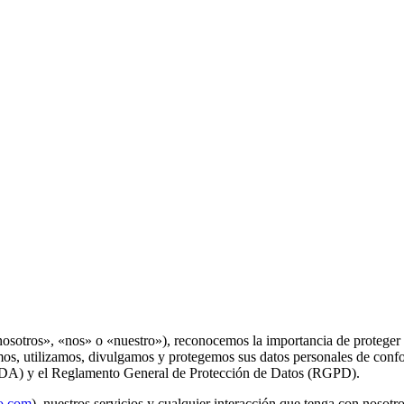
osotros», «nos» o «nuestro»), reconocemos la importancia de proteger s
mos, utilizamos, divulgamos y protegemos sus datos personales de conform
EDA) y el Reglamento General de Protección de Datos (RGPD).
o.com
), nuestros servicios y cualquier interacción que tenga con nosotro