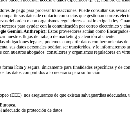
res de pago para procesar transacciones. Puede consultar sus avisos de
compartir sus datos de contacto con socios que gestionan correos elec
zas del orden o con organismos reguladores si así lo exige la ley. Cu
 terceros para ayudar con la comunicación por correo electrónico y cha
gle Gemini, Anthropic):
Estos proveedores actúan como Encargados del
ar nuestros flujos de trabajo de marketing y atención al cliente.
as obligaciones legales, podemos compartir datos con herramientas de 
nta, sus datos personales podrían ser transferidos, y le informaremos a
on nuestros abogados, consultores y organismos reguladores en virtud d
e forma lícita y segura, únicamente para finalidades específicas y de c
os los datos compartidos a lo necesario para su función.
uropeo (EEE), nos aseguramos de que existan salvaguardias adecuadas, 
 Europea.
el adecuado de protección de datos