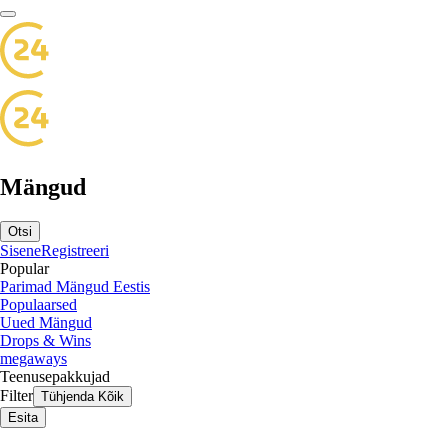
Mängud
Otsi
Sisene
Registreeri
Popular
Parimad Mängud Eestis
Populaarsed
Uued Mängud
Drops & Wins
megaways
Teenusepakkujad
Filter
Tühjenda Kõik
Esita