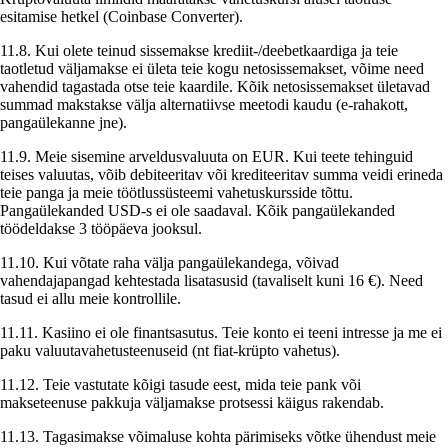
esitamise hetkel (Coinbase Converter).
11.8. Kui olete teinud sissemakse krediit-/deebetkaardiga ja teie
taotletud väljamakse ei ületa teie kogu netosissemakset, võime need
vahendid tagastada otse teie kaardile. Kõik netosissemakset ületavad
summad makstakse välja alternatiivse meetodi kaudu (e-rahakott,
pangaülekanne jne).
11.9. Meie sisemine arveldusvaluuta on EUR. Kui teete tehinguid
teises valuutas, võib debiteeritav või krediteeritav summa veidi erineda
teie panga ja meie töötlussüsteemi vahetuskursside tõttu.
Pangaülekanded USD-s ei ole saadaval. Kõik pangaülekanded
töödeldakse 3 tööpäeva jooksul.
11.10. Kui võtate raha välja pangaülekandega, võivad
vahendajapangad kehtestada lisatasusid (tavaliselt kuni 16 €). Need
tasud ei allu meie kontrollile.
11.11. Kasiino ei ole finantsasutus. Teie konto ei teeni intresse ja me ei
paku valuutavahetusteenuseid (nt fiat-krüpto vahetus).
11.12. Teie vastutate kõigi tasude eest, mida teie pank või
makseteenuse pakkuja väljamakse protsessi käigus rakendab.
11.13. Tagasimakse võimaluse kohta pärimiseks võtke ühendust meie