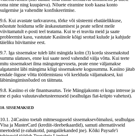
oma nime ning kuupäeva). Nõuete eiramine toob kaasa konto
sulgemise ja vahendite konfiskeerimise.
9.6. Kui avastate tarkvaravea, tõrke või süsteemi ebatäielikkuse,
nõustute hoiduma selle ärakasutamisest ja peate sellest meile
viivitamatult e-posti teel teatama. Kui te ei teavita meid ja saate
probleemist kasu, vastutate Kasiinole kõigi seotud kulude ja kahjude
täieliku hüvitamise eest.
9.7. Iga sissemakse tuleb läbi mängida kolm (3) korda sissemakstud
summa ulatuses, enne kui saate need vahendid välja võtta. Kui teete
mitu sissemakset ilma mängutegevuseta, peate enne väljamakse
algatamist läbi mängima kõigi sissemaksete kogusumma. Kasiino jätab
endale õiguse võtta töötlemistasu või keelduda väljamaksest, kui
läbimängimisnõuded on täitmata.
9.8. Kasiino ei ole finantsasutus. Teie Mängijakonto ei kogu intresse ja
me ei paku valuutavahetusteenuseid (sealhulgas fiat-krüpto vahetust).
10. SISSEMAKSED
10.1. 24Casino toetab mitmesuguseid sissemaksevõimalusi, sealhulgas
Visa ja MasterCard (krediit-/deebetkaardid), samuti alternatiivseid
meetodeid (e-rahakotid, pangaülekanded jne). Kõiki Paysafe'i
tehinguid töötleb Tronabriz Limited.