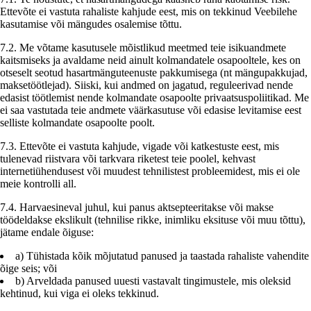
Ettevõte ei vastuta rahaliste kahjude eest, mis on tekkinud Veebilehe
kasutamise või mängudes osalemise tõttu.
7.2. Me võtame kasutusele mõistlikud meetmed teie isikuandmete
kaitsmiseks ja avaldame neid ainult kolmandatele osapooltele, kes on
otseselt seotud hasartmänguteenuste pakkumisega (nt mängupakkujad,
maksetöötlejad). Siiski, kui andmed on jagatud, reguleerivad nende
edasist töötlemist nende kolmandate osapoolte privaatsuspoliitikad. Me
ei saa vastutada teie andmete väärkasutuse või edasise levitamise eest
selliste kolmandate osapoolte poolt.
7.3. Ettevõte ei vastuta kahjude, vigade või katkestuste eest, mis
tulenevad riistvara või tarkvara riketest teie poolel, kehvast
internetiühendusest või muudest tehnilistest probleemidest, mis ei ole
meie kontrolli all.
7.4. Harvaesineval juhul, kui panus aktsepteeritakse või makse
töödeldakse ekslikult (tehnilise rikke, inimliku eksituse või muu tõttu),
jätame endale õiguse:
a) Tühistada kõik mõjutatud panused ja taastada rahaliste vahendite
õige seis; või
b) Arveldada panused uuesti vastavalt tingimustele, mis oleksid
kehtinud, kui viga ei oleks tekkinud.