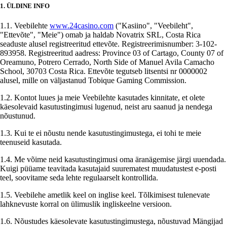
1. ÜLDINE INFO
1.1. Veebilehte
www.24casino.com
("Kasiino", "Veebileht",
"Ettevõte", "Meie") omab ja haldab Novatrix SRL, Costa Rica
seaduste alusel registreeritud ettevõte. Registreerimisnumber: 3-102-
893958. Registreeritud aadress: Province 03 of Cartago, County 07 of
Oreamuno, Potrero Cerrado, North Side of Manuel Avila Camacho
School, 30703 Costa Rica. Ettevõte tegutseb litsentsi nr 0000002
alusel, mille on väljastanud Tobique Gaming Commission.
1.2. Kontot luues ja meie Veebilehte kasutades kinnitate, et olete
käesolevaid kasutustingimusi lugenud, neist aru saanud ja nendega
nõustunud.
1.3. Kui te ei nõustu nende kasutustingimustega, ei tohi te meie
teenuseid kasutada.
1.4. Me võime neid kasutustingimusi oma äranägemise järgi uuendada.
Kuigi püüame teavitada kasutajaid suurematest muudatustest e-posti
teel, soovitame seda lehte regulaarselt kontrollida.
1.5. Veebilehe ametlik keel on inglise keel. Tõlkimisest tulenevate
lahknevuste korral on ülimuslik ingliskeelne versioon.
1.6. Nõustudes käesolevate kasutustingimustega, nõustuvad Mängijad