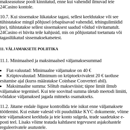
makseasutuse poolt kinnitatud, enne kui vahendid ilmuvad teie
24Casino kontole.
10.7. Kui sissemakse lükatakse tagasi, sellest keeldutakse või see
tühistatakse mingil põhjusel (ebapiisavad vahendid, tehingulimiidid
jne), tühistatakse sellest sissemaksest saadud võidud viivitamatult.
24Casino ei hüvita teile kahjusid, mis on põhjustatud toetamata või
tagasilükatud sissemaksekatsetest.
11. VÄLJAMAKSETE POLIITIKA
11.1. Minimaalsed ja maksimaalsed väljamaksesummad
Fiat-valuutad: Minimaalne väljamakse on 40 €
Krüptovaluutad: Miinimum on krüptoekvivalent 20 € taotluse
esitamise ajal (kurss määratakse Coinbase Converteri abil).
Maksimaalne summa: Sõltub makseviisist; täpne limiit ilmub
väljamakse tegemisel. Kui teie soovitud summa ületab meetodi limiiti,
võidakse väljamaksed jagada mitmeks osamakseks.
11.2. Jätame endale õiguse kontrollida teie isikut enne väljamaksete
töötlemist. Kui esitate valesid või puudulikke KYC dokumente, võime
teie väljamaksest keelduda ja teie konto sulgeda, teade saadetakse e-
posti teel. Lisaks võime teatada kahtlasest tegevusest asjakohastele
reguleerivatele asutustele.