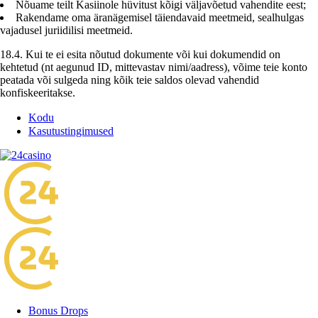
Nõuame teilt Kasiinole hüvitust kõigi väljavõetud vahendite eest;
Rakendame oma äranägemisel täiendavaid meetmeid, sealhulgas
vajadusel juriidilisi meetmeid.
18.4. Kui te ei esita nõutud dokumente või kui dokumendid on
kehtetud (nt aegunud ID, mittevastav nimi/aadress), võime teie konto
peatada või sulgeda ning kõik teie saldos olevad vahendid
konfiskeeritakse.
Kodu
Kasutustingimused
Bonus Drops