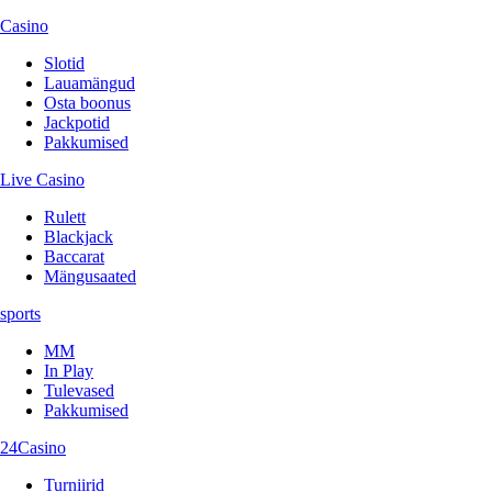
Casino
Slotid
Lauamängud
Osta boonus
Jackpotid
Pakkumised
Live Casino
Rulett
Blackjack
Baccarat
Mängusaated
sports
MM
In Play
Tulevased
Pakkumised
24Casino
Turniirid