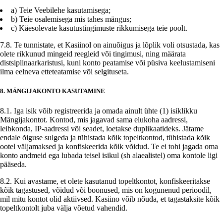
a) Teie Veebilehe kasutamisega;
b) Teie osalemisega mis tahes mängus;
c) Käesolevate kasutustingimuste rikkumisega teie poolt.
7.8. Te tunnistate, et Kasiinol on ainuõigus ja lõplik voli otsustada, kas
olete rikkunud mingeid reegleid või tingimusi, ning määrata
distsiplinaarkaristusi, kuni konto peatamise või püsiva keelustamiseni
ilma eelneva etteteatamise või selgituseta.
8. MÄNGIJAKONTO KASUTAMINE
8.1. Iga isik võib registreerida ja omada ainult ühte (1) isiklikku
Mängijakontot. Kontod, mis jagavad sama elukoha aadressi,
leibkonda, IP-aadressi või seadet, loetakse duplikaatideks. Jätame
endale õiguse sulgeda ja tühistada kõik topeltkontod, tühistada kõik
ootel väljamaksed ja konfiskeerida kõik võidud. Te ei tohi jagada oma
konto andmeid ega lubada teisel isikul (sh alaealistel) oma kontole ligi
pääseda.
8.2. Kui avastame, et olete kasutanud topeltkontot, konfiskeeritakse
kõik tagastused, võidud või boonused, mis on kogunenud perioodil,
mil mitu kontot olid aktiivsed. Kasiino võib nõuda, et tagastaksite kõik
topeltkontolt juba välja võetud vahendid.