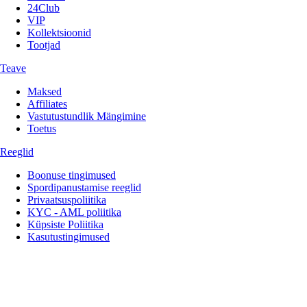
24Club
VIP
Kollektsioonid
Tootjad
Teave
Maksed
Affiliates
Vastutustundlik Mängimine
Toetus
Reeglid
Boonuse tingimused
Spordipanustamise reeglid
Privaatsuspoliitika
KYC - AML poliitika
Küpsiste Poliitika
Kasutustingimused