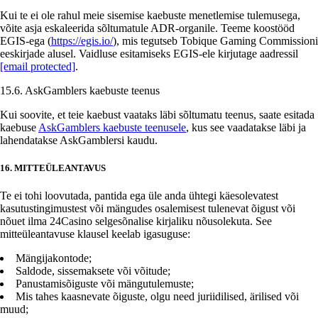
Kui te ei ole rahul meie sisemise kaebuste menetlemise tulemusega,
võite asja eskaleerida sõltumatule ADR-organile. Teeme koostööd
EGIS-ega (
https://egis.io/
), mis tegutseb Tobique Gaming Commissioni
eeskirjade alusel. Vaidluse esitamiseks EGIS-ele kirjutage aadressil
[email protected]
.
15.6. AskGamblers kaebuste teenus
Kui soovite, et teie kaebust vaataks läbi sõltumatu teenus, saate esitada
kaebuse
AskGamblers kaebuste teenusele
, kus see vaadatakse läbi ja
lahendatakse AskGamblersi kaudu.
16. MITTEÜLEANTAVUS
Te ei tohi loovutada, pantida ega üle anda ühtegi käesolevatest
kasutustingimustest või mängudes osalemisest tulenevat õigust või
nõuet ilma 24Casino selgesõnalise kirjaliku nõusolekuta. See
mitteüleantavuse klausel keelab igasuguse:
Mängijakontode;
Saldode, sissemaksete või võitude;
Panustamisõiguste või mängutulemuste;
Mis tahes kaasnevate õiguste, olgu need juriidilised, ärilised või
muud;