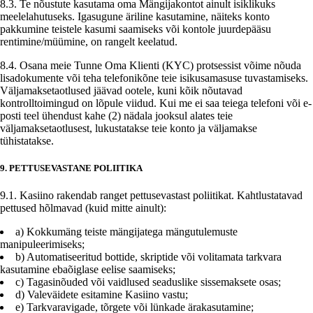
8.3. Te nõustute kasutama oma Mängijakontot ainult isiklikuks
meelelahutuseks. Igasugune äriline kasutamine, näiteks konto
pakkumine teistele kasumi saamiseks või kontole juurdepääsu
rentimine/müümine, on rangelt keelatud.
8.4. Osana meie Tunne Oma Klienti (KYC) protsessist võime nõuda
lisadokumente või teha telefonikõne teie isikusamasuse tuvastamiseks.
Väljamaksetaotlused jäävad ootele, kuni kõik nõutavad
kontrolltoimingud on lõpule viidud. Kui me ei saa teiega telefoni või e-
posti teel ühendust kahe (2) nädala jooksul alates teie
väljamaksetaotlusest, lukustatakse teie konto ja väljamakse
tühistatakse.
9. PETTUSEVASTANE POLIITIKA
9.1. Kasiino rakendab ranget pettusevastast poliitikat. Kahtlustatavad
pettused hõlmavad (kuid mitte ainult):
a) Kokkumäng teiste mängijatega mängutulemuste
manipuleerimiseks;
b) Automatiseeritud bottide, skriptide või volitamata tarkvara
kasutamine ebaõiglase eelise saamiseks;
c) Tagasinõuded või vaidlused seaduslike sissemaksete osas;
d) Valeväidete esitamine Kasiino vastu;
e) Tarkvaravigade, tõrgete või lünkade ärakasutamine;