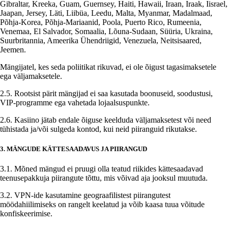
Gibraltar, Kreeka, Guam, Guernsey, Haiti, Hawaii, Iraan, Iraak, Iisrael,
Jaapan, Jersey, Läti, Liibüa, Leedu, Malta, Myanmar, Madalmaad,
Põhja-Korea, Põhja-Mariaanid, Poola, Puerto Rico, Rumeenia,
Venemaa, El Salvador, Somaalia, Lõuna-Sudaan, Süüria, Ukraina,
Suurbritannia, Ameerika Ühendriigid, Venezuela, Neitsisaared,
Jeemen.
Mängijatel, kes seda poliitikat rikuvad, ei ole õigust tagasimaksetele
ega väljamaksetele.
2.5. Rootsist pärit mängijad ei saa kasutada boonuseid, soodustusi,
VIP-programme ega vahetada lojaalsuspunkte.
2.6. Kasiino jätab endale õiguse keelduda väljamaksetest või need
tühistada ja/või sulgeda kontod, kui neid piiranguid rikutakse.
3. MÄNGUDE KÄTTESAADAVUS JA PIIRANGUD
3.1. Mõned mängud ei pruugi olla teatud riikides kättesaadavad
teenusepakkuja piirangute tõttu, mis võivad aja jooksul muutuda.
3.2. VPN-ide kasutamine geograafilistest piirangutest
möödahiilimiseks on rangelt keelatud ja võib kaasa tuua võitude
konfiskeerimise.