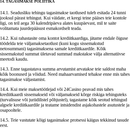
14. TAGASIMAKSE POLIITIKA
14.1. Seadusliku tehingu tagasimakse taotlused tuleb esitada 24 tunni
jooksul pärast tehingut. Kui väidate, et keegi teine pääses teie kontole
ligi, on teil aega 30 kalendripäeva alates kuupäevast, mil te saite
volitamata juurdepääsust esmakordselt teada.
14.2. Kui rahastasite oma kontot krediitkaardiga, jätame endale õiguse
töödelda teie väljamaksetaotlust (kuni kogu sissemakstud
netosummani) tagasimaksena samale krediitkaardile. Kõik
sissemakstud summat ületavad summad makstakse välja alternatiivse
meetodi kaudu.
14.3. Enne tagastatava summa arvutamist arvatakse teie saldost maha
kõik boonused ja võidud. Need mahaarvamised tehakse enne mis tahes
tagasimakse väljastamist.
14.4. Kui meie maksetöötlejad või 24Casino peavad mis tahes
krediitkaardi sissemakseid või väljamakseid kõrge riskiga tehinguteks
(turvalisuse või juriidilistel põhjustel), tagastame kõik seotud tehingud
algsele krediitkaardile ja teatame intsidendist asjakohastele asutustele ja
osapooltele.
14.5. Teie vastutate kõigi tagasimakse protsessi käigus tekkinud tasude
eest.