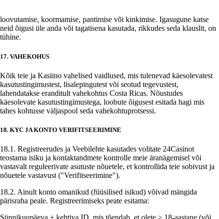
loovutamise, koormamise, pantimise või kinkimise. Igasugune katse
neid õigusi üle anda või tagatisena kasutada, rikkudes seda klauslit, on
tühine.
17. VAHEKOHUS
Kõik teie ja Kasiino vahelised vaidlused, mis tulenevad käesolevatest
kasutustingimustest, lisalepingutest või seotud tegevustest,
lahendatakse eranditult vahekohtus Costa Ricas. Nõustudes
käesolevate kasutustingimustega, loobute õigusest esitada hagi mis
tahes kohtusse väljaspool seda vahekohtuprotsessi.
18. KYC JA KONTO VERIFITSEERIMINE
18.1. Registreerudes ja Veebilehte kasutades volitate 24Casinot
teostama isiku ja kontaktandmete kontrolle meie äranägemisel või
vastavalt reguleerivate asutuste nõuetele, et kontrollida teie sobivust ja
nõuetele vastavust ("Verifitseerimine").
18.2. Ainult konto omanikud (füüsilised isikud) võivad mängida
pärisraha peale. Registreerimiseks peate esitama:
Sünnikuupäeva + kehtiva ID, mis tõendab, et olete ≥ 18-aastane (või