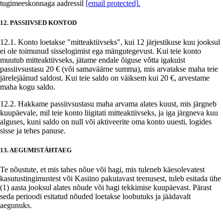
tugimeeskonnaga aadressil
[email protected]
.
12. PASSIIVSED KONTOD
12.1. Konto loetakse "mitteaktiivseks", kui 12 järjestikuse kuu jooksul
ei ole toimunud sisselogimist ega mängutegevust. Kui teie konto
muutub mitteaktiivseks, jätame endale õiguse võtta igakuist
passiivsustasu 20 € (või samaväärne summa), mis arvatakse maha teie
järelejäänud saldost. Kui teie saldo on väiksem kui 20 €, arvestame
maha kogu saldo.
12.2. Hakkame passiivsustasu maha arvama alates kuust, mis järgneb
kuupäevale, mil teie konto liigitati mitteaktiivseks, ja iga järgneva kuu
alguses, kuni saldo on null või aktiveerite oma konto uuesti, logides
sisse ja tehes panuse.
13. AEGUMISTÄHTAEG
Te nõustute, et mis tahes nõue või hagi, mis tuleneb käesolevatest
kasutustingimustest või Kasiino pakutavast teenusest, tuleb esitada ühe
(1) aasta jooksul alates nõude või hagi tekkimise kuupäevast. Pärast
seda perioodi esitatud nõuded loetakse loobutuks ja jäädavalt
aegunuks.