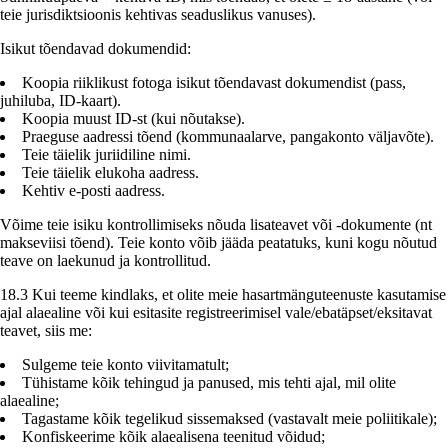
teie jurisdiktsioonis kehtivas seaduslikus vanuses).
Isikut tõendavad dokumendid:
Koopia riiklikust fotoga isikut tõendavast dokumendist (pass,
juhiluba, ID-kaart).
Koopia muust ID-st (kui nõutakse).
Praeguse aadressi tõend (kommunaalarve, pangakonto väljavõte).
Teie täielik juriidiline nimi.
Teie täielik elukoha aadress.
Kehtiv e-posti aadress.
Võime teie isiku kontrollimiseks nõuda lisateavet või -dokumente (nt
makseviisi tõend). Teie konto võib jääda peatatuks, kuni kogu nõutud
teave on laekunud ja kontrollitud.
18.3 Kui teeme kindlaks, et olite meie hasartmänguteenuste kasutamise
ajal alaealine või kui esitasite registreerimisel vale/ebatäpset/eksitavat
teavet, siis me:
Sulgeme teie konto viivitamatult;
Tühistame kõik tehingud ja panused, mis tehti ajal, mil olite
alaealine;
Tagastame kõik tegelikud sissemaksed (vastavalt meie poliitikale);
Konfiskeerime kõik alaealisena teenitud võidud;