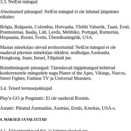
3.3. NetEnt mängud
Absoluutsed piirangud: NetEnt mängud ei ole lubatud järgmistes
riikides:
Belgia, Bulgaaria, Colombia, Horvaatia, Tšehhi Vabariik, Taani, Eesti,
Prantsusmaa, Itaalia, Läti, Leedu, Mehhiko, Portugal, Rumeenia,
Hispaania, Rootsi, Šveits, Ühendkuningriik, USA.
Mustas nimekirjas olevad territooriumid: NetEnt mängud ei ole
saadaval pikemas nimekirjas riikidest, sealhulgas Austraalia,
Hongkong, Iraan, Iisrael, Filipiinid jne.
Brändimängude piirangud: Täiendavad riigipiirangud kehtivad
konkreetsetele mängudele nagu Planet of the Apes, Vikings, Narcos,
Street Fighter, Fashion TV ja Universal Monsters.
3.4. Teised teenusepakkujad
Play'n GO ja Pragmatic: Ei ole saadaval Rootsis.
Amatic: Piiratud Austraalias, Austrias, Eestis, Kreekas, USA-s.
4. MAKSED JA VALUUTAD
4.1. Aktsepteeritavad fiat- ja krüptovaluutad on: