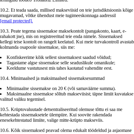
10.2. Et teada saada, millised makseviisid on teie jurisdiktsioonis kõige
mugavamad, võtke ühendust meie tugimeeskonnaga aadressil
[email protected]
.
10.3. Peate tegema sissemakse maksekontolt (pangakonto, kaart, e-
rahakott jne), mis on registreeritud teie enda nimele. Sissemaksed
kellegi teise kontolt on rangelt keelatud. Kui meie turvakontroll avastab
kolmanda osapoole sissemakse, siis me:
Konfiskeerime kõik sellest sissemaksest saadud võidud;
Tagastame algse sissemakse selle seaduslikule omanikule;
Keeldume vastutusest mis tahes kaotatud vahendite eest.
10.4. Minimaalsed ja maksimaalsed sissemaksesummad
Minimaalne sissemakse on 20 € (või samaväärne summa).
Maksimaalne sissemakse sõltub makseviisist; täpne limiit kuvatakse
valitud valiku tegemisel.
10.5. Krüptovaluutade detsentraliseeritud olemuse tõttu ei saa me
kehtestada sissemaksetele ülempiire. Kui soovite rakendada
enesekehtestatud limiite, valige mitte-krüpto makseviis.
10.6. Kõik sissemaksed peavad olema edukalt töödeldud ja asjaomase