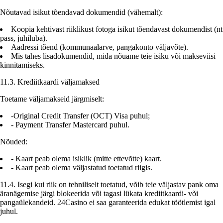
Nõutavad isikut tõendavad dokumendid (vähemalt):
Koopia kehtivast riiklikust fotoga isikut tõendavast dokumendist (nt
pass, juhiluba).
Aadressi tõend (kommunaalarve, pangakonto väljavõte).
Mis tahes lisadokumendid, mida nõuame teie isiku või makseviisi
kinnitamiseks.
11.3. Krediitkaardi väljamaksed
Toetame väljamakseid järgmiselt:
-Original Credit Transfer (OCT) Visa puhul;
- Payment Transfer Mastercard puhul.
Nõuded:
- Kaart peab olema isiklik (mitte ettevõtte) kaart.
- Kaart peab olema väljastatud toetatud riigis.
11.4. Isegi kui riik on tehniliselt toetatud, võib teie väljastav pank oma
äranägemise järgi blokeerida või tagasi lükata krediitkaardi- või
pangaülekandeid. 24Casino ei saa garanteerida edukat töötlemist igal
juhul.