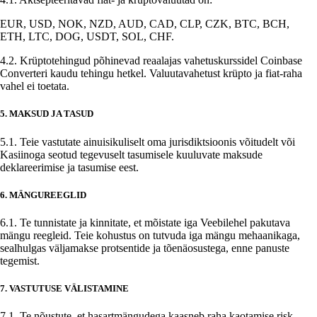
EUR, USD, NOK, NZD, AUD, CAD, CLP, CZK, BTC, BCH,
ETH, LTC, DOG, USDT, SOL, CHF.
4.2. Krüptotehingud põhinevad reaalajas vahetuskurssidel Coinbase
Converteri kaudu tehingu hetkel. Valuutavahetust krüpto ja fiat-raha
vahel ei toetata.
5. MAKSUD JA TASUD
5.1. Teie vastutate ainuisikuliselt oma jurisdiktsioonis võitudelt või
Kasiinoga seotud tegevuselt tasumisele kuuluvate maksude
deklareerimise ja tasumise eest.
6. MÄNGUREEGLID
6.1. Te tunnistate ja kinnitate, et mõistate iga Veebilehel pakutava
mängu reegleid. Teie kohustus on tutvuda iga mängu mehaanikaga,
sealhulgas väljamakse protsentide ja tõenäosustega, enne panuste
tegemist.
7. VASTUTUSE VÄLISTAMINE
7.1. Te nõustute, et hasartmängudega kaasneb raha kaotamise risk.