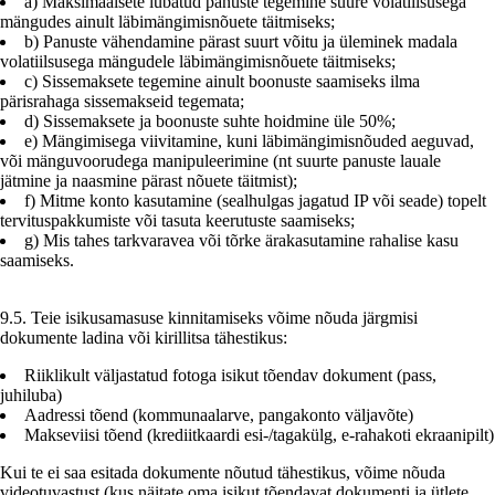
a) Maksimaalsete lubatud panuste tegemine suure volatiilsusega
mängudes ainult läbimängimisnõuete täitmiseks;
b) Panuste vähendamine pärast suurt võitu ja üleminek madala
volatiilsusega mängudele läbimängimisnõuete täitmiseks;
c) Sissemaksete tegemine ainult boonuste saamiseks ilma
pärisrahaga sissemakseid tegemata;
d) Sissemaksete ja boonuste suhte hoidmine üle 50%;
e) Mängimisega viivitamine, kuni läbimängimisnõuded aeguvad,
või mänguvoorudega manipuleerimine (nt suurte panuste lauale
jätmine ja naasmine pärast nõuete täitmist);
f) Mitme konto kasutamine (sealhulgas jagatud IP või seade) topelt
tervituspakkumiste või tasuta keerutuste saamiseks;
g) Mis tahes tarkvaravea või tõrke ärakasutamine rahalise kasu
saamiseks.
9.5. Teie isikusamasuse kinnitamiseks võime nõuda järgmisi
dokumente ladina või kirillitsa tähestikus:
Riiklikult väljastatud fotoga isikut tõendav dokument (pass,
juhiluba)
Aadressi tõend (kommunaalarve, pangakonto väljavõte)
Makseviisi tõend (krediitkaardi esi-/tagakülg, e-rahakoti ekraanipilt)
Kui te ei saa esitada dokumente nõutud tähestikus, võime nõuda
videotuvastust (kus näitate oma isikut tõendavat dokumenti ja ütlete