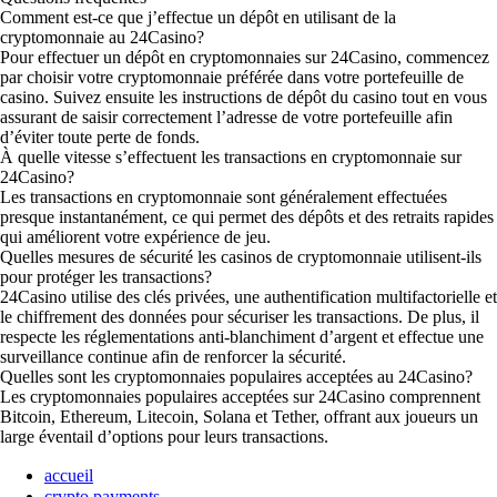
Comment est-ce que j’effectue un dépôt en utilisant de la
cryptomonnaie au 24Casino?
Pour effectuer un dépôt en cryptomonnaies sur 24Casino, commencez
par choisir votre cryptomonnaie préférée dans votre portefeuille de
casino. Suivez ensuite les instructions de dépôt du casino tout en vous
assurant de saisir correctement l’adresse de votre portefeuille afin
d’éviter toute perte de fonds.
À quelle vitesse s’effectuent les transactions en cryptomonnaie sur
24Casino?
Les transactions en cryptomonnaie sont généralement effectuées
presque instantanément, ce qui permet des dépôts et des retraits rapides
qui améliorent votre expérience de jeu.
Quelles mesures de sécurité les casinos de cryptomonnaie utilisent-ils
pour protéger les transactions?
24Casino utilise des clés privées, une authentification multifactorielle et
le chiffrement des données pour sécuriser les transactions. De plus, il
respecte les réglementations anti-blanchiment d’argent et effectue une
surveillance continue afin de renforcer la sécurité.
Quelles sont les cryptomonnaies populaires acceptées au 24Casino?
Les cryptomonnaies populaires acceptées sur 24Casino comprennent
Bitcoin, Ethereum, Litecoin, Solana et Tether, offrant aux joueurs un
large éventail d’options pour leurs transactions.
accueil
crypto payments