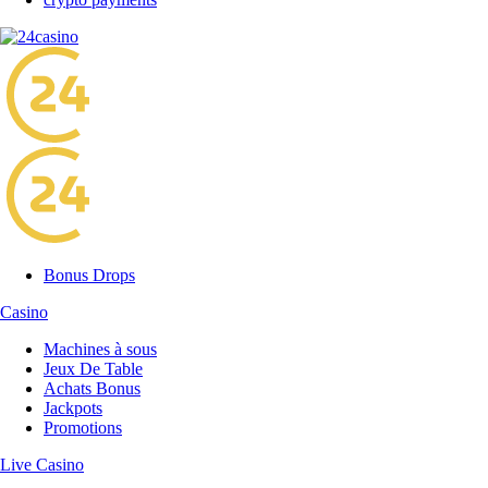
Bonus Drops
Casino
Machines à sous
Jeux De Table
Achats Bonus
Jackpots
Promotions
Live Casino