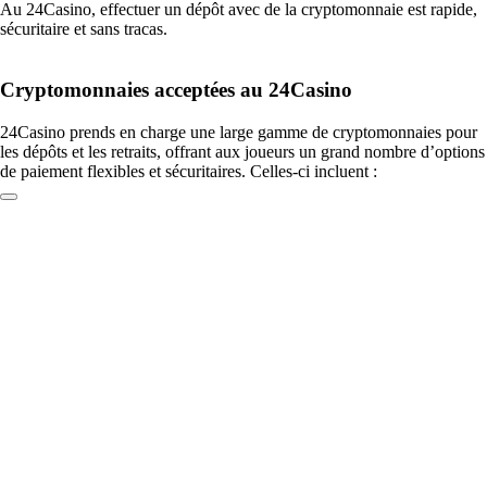
Au 24Casino, effectuer un dépôt avec de la cryptomonnaie est rapide,
sécuritaire et sans tracas.
Cryptomonnaies acceptées au 24Casino
24Casino prends en charge une large gamme de cryptomonnaies pour
les dépôts et les retraits, offrant aux joueurs un grand nombre d’options
de paiement flexibles et sécuritaires. Celles-ci incluent :