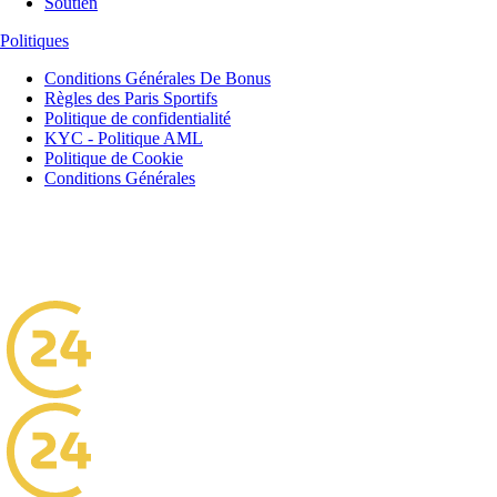
Soutien
Politiques
Conditions Générales De Bonus
Règles des Paris Sportifs
Politique de confidentialité
KYC - Politique AML
Politique de Cookie
Conditions Générales