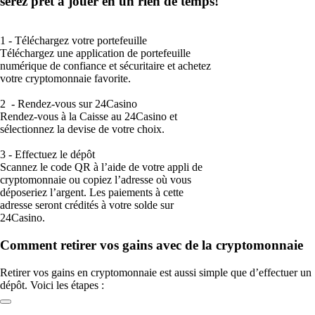
serez prêt à jouer en un rien de temps!
1 - Téléchargez votre portefeuille
Téléchargez une application de portefeuille
numérique de confiance et sécuritaire et achetez
votre cryptomonnaie favorite.
2 - Rendez-vous sur 24Casino
Rendez-vous à la Caisse au 24Casino et
sélectionnez la devise de votre choix.
3 - Effectuez le dépôt
Scannez le code QR à l’aide de votre appli de
cryptomonnaie ou copiez l’adresse où vous
déposeriez l’argent. Les paiements à cette
adresse seront crédités à votre solde sur
24Casino.
Comment retirer vos gains avec de la cryptomonnaie
Retirer vos gains en cryptomonnaie est aussi simple que d’effectuer un
dépôt. Voici les étapes :