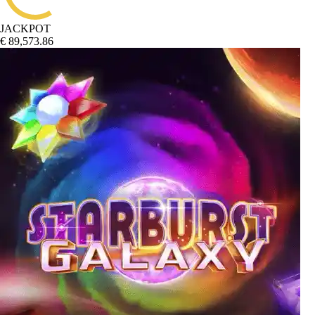
JACKPOT
€ 89,573.86