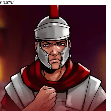
€ 3,075.1