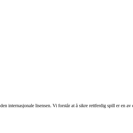
den internasjonale lisensen. Vi forstår at å sikre rettferdig spill er en av