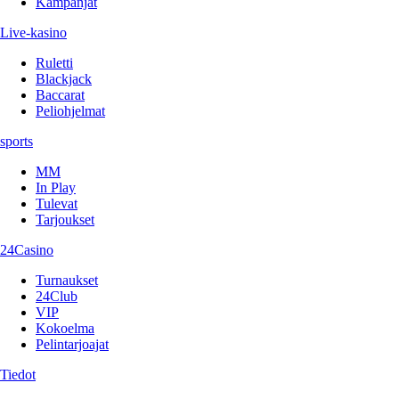
Kampanjat
Live-kasino
Ruletti
Blackjack
Baccarat
Peliohjelmat
sports
MM
In Play
Tulevat
Tarjoukset
24Casino
Turnaukset
24Club
VIP
Kokoelma
Pelintarjoajat
Tiedot