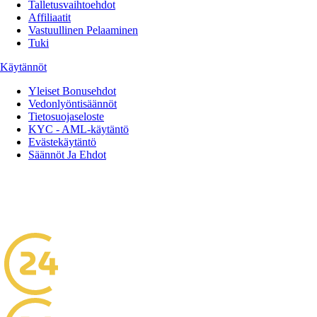
Talletusvaihtoehdot
Affiliaatit
Vastuullinen Pelaaminen
Tuki
Käytännöt
Yleiset Bonusehdot
Vedonlyöntisäännöt
Tietosuojaseloste
KYC - AML-käytäntö
Evästekäytäntö
Säännöt Ja Ehdot