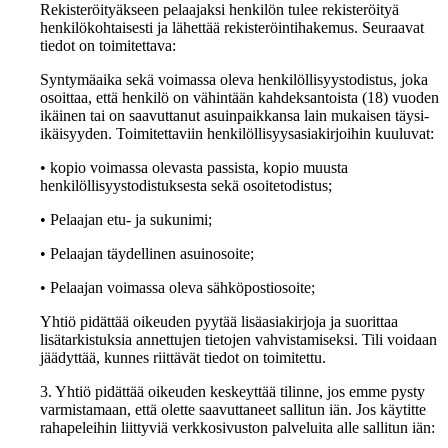
Rekisteröityäkseen pelaajaksi henkilön tulee rekisteröityä
henkilökohtaisesti ja lähettää rekisteröintihakemus. Seuraavat
tiedot on toimitettava:
Syntymäaika sekä voimassa oleva henkilöllisyystodistus, joka
osoittaa, että henkilö on vähintään kahdeksantoista (18) vuoden
ikäinen tai on saavuttanut asuinpaikkansa lain mukaisen täysi-
ikäisyyden. Toimitettaviin henkilöllisyysasiakirjoihin kuuluvat:
• kopio voimassa olevasta passista, kopio muusta
henkilöllisyystodistuksesta sekä osoitetodistus;
• Pelaajan etu- ja sukunimi;
• Pelaajan täydellinen asuinosoite;
• Pelaajan voimassa oleva sähköpostiosoite;
Yhtiö pidättää oikeuden pyytää lisäasiakirjoja ja suorittaa
lisätarkistuksia annettujen tietojen vahvistamiseksi. Tili voidaan
jäädyttää, kunnes riittävät tiedot on toimitettu.
3. Yhtiö pidättää oikeuden keskeyttää tilinne, jos emme pysty
varmistamaan, että olette saavuttaneet sallitun iän. Jos käytitte
rahapeleihin liittyviä verkkosivuston palveluita alle sallitun iän: