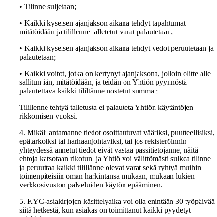
• Tilinne suljetaan;
• Kaikki kyseisen ajanjakson aikana tehdyt tapahtumat
mitätöidään ja tilillenne talletetut varat palautetaan;
• Kaikki kyseisen ajanjakson aikana tehdyt vedot peruutetaan ja
palautetaan;
• Kaikki voitot, jotka on kertynyt ajanjaksona, jolloin olitte alle
sallitun iän, mitätöidään, ja teidän on Yhtiön pyynnöstä
palautettava kaikki tililtänne nostetut summat;
Tilillenne tehtyä talletusta ei palauteta Yhtiön käytäntöjen
rikkomisen vuoksi.
4. Mikäli antamanne tiedot osoittautuvat vääriksi, puutteellisiksi,
epätarkoiksi tai harhaanjohtaviksi, tai jos rekisteröinnin
yhteydessä annetut tiedot eivät vastaa passitietojanne, näitä
ehtoja katsotaan rikotun, ja Yhtiö voi välittömästi sulkea tilinne
ja peruuttaa kaikki tilillänne olevat varat sekä ryhtyä muihin
toimenpiteisiin oman harkintansa mukaan, mukaan lukien
verkkosivuston palveluiden käytön epääminen.
5. KYC-asiakirjojen käsittelyaika voi olla enintään 30 työpäivää
siitä hetkestä, kun asiakas on toimittanut kaikki pyydetyt