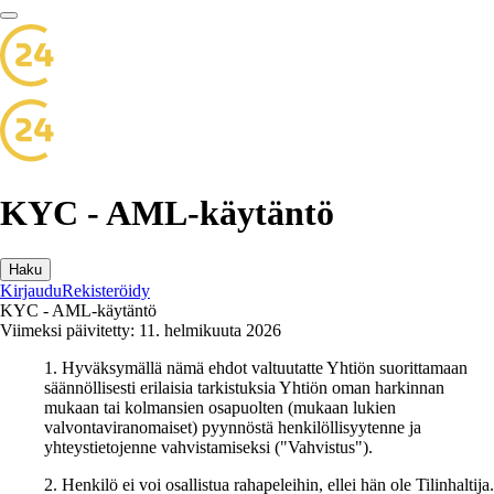
KYC - AML-käytäntö
Haku
Kirjaudu
Rekisteröidy
KYC - AML-käytäntö
Viimeksi päivitetty: 11. helmikuuta 2026
1. Hyväksymällä nämä ehdot valtuutatte Yhtiön suorittamaan
säännöllisesti erilaisia tarkistuksia Yhtiön oman harkinnan
mukaan tai kolmansien osapuolten (mukaan lukien
valvontaviranomaiset) pyynnöstä henkilöllisyytenne ja
yhteystietojenne vahvistamiseksi ("Vahvistus").
2. Henkilö ei voi osallistua rahapeleihin, ellei hän ole Tilinhaltija.