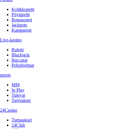
Kolikkopelit
Pöytäpelit
Bonusostot
Jackpots
Kampanjat
Live-kasino
Ruletti
Blackjack
Baccarat
Peliohjelmat
sports
MM
In Play
Tulevat
Tarjoukset
24Casino
Turnaukset
24Club