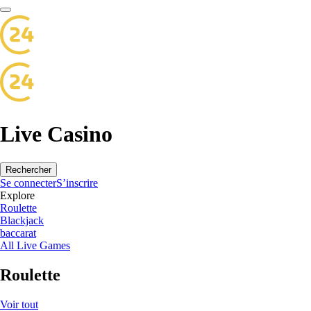
Live Casino
Rechercher
Se connecter
S’inscrire
Explore
Roulette
Blackjack
baccarat
All Live Games
Roulette
Voir tout