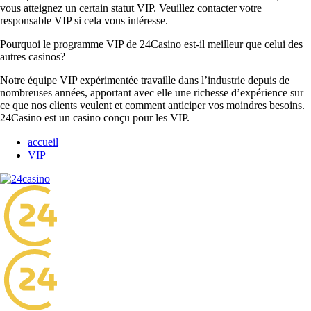
vous atteignez un certain statut VIP. Veuillez contacter votre
responsable VIP si cela vous intéresse.
Pourquoi le programme VIP de 24Casino est-il meilleur que celui des
autres casinos?
Notre équipe VIP expérimentée travaille dans l’industrie depuis de
nombreuses années, apportant avec elle une richesse d’expérience sur
ce que nos clients veulent et comment anticiper vos moindres besoins.
24Casino est un casino conçu pour les VIP.
accueil
VIP