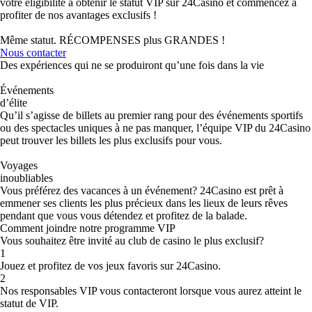
votre éligibilité à obtenir le statut VIP sur 24Casino et commencez à
profiter de nos avantages exclusifs !
Même statut. RÉCOMPENSES plus GRANDES !
Nous contacter
Des expériences qui ne se produiront qu’une fois dans la vie
Événements
d’élite
Qu’il s’agisse de billets au premier rang pour des événements sportifs
ou des spectacles uniques à ne pas manquer, l’équipe VIP du 24Casino
peut trouver les billets les plus exclusifs pour vous.
Voyages
inoubliables
Vous préférez des vacances à un événement? 24Casino est prêt à
emmener ses clients les plus précieux dans les lieux de leurs rêves
pendant que vous vous détendez et profitez de la balade.
Comment joindre notre programme VIP
Vous souhaitez être invité au club de casino le plus exclusif?
1
Jouez et profitez de vos jeux favoris sur 24Casino.
2
Nos responsables VIP vous contacteront lorsque vous aurez atteint le
statut de VIP.