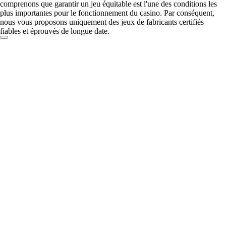
comprenons que garantir un jeu équitable est l'une des conditions les
plus importantes pour le fonctionnement du casino. Par conséquent,
nous vous proposons uniquement des jeux de fabricants certifiés
fiables et éprouvés de longue date.