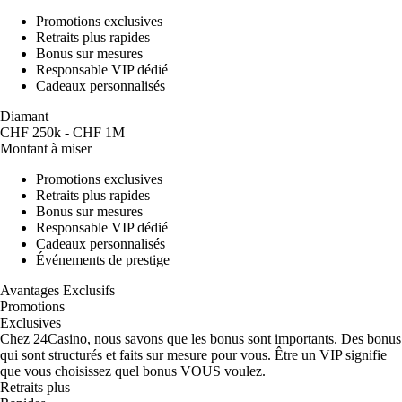
Promotions exclusives
Retraits plus rapides
Bonus sur mesures
Responsable VIP dédié
Cadeaux personnalisés
Diamant
CHF 250k - CHF 1M
Montant à miser
Promotions exclusives
Retraits plus rapides
Bonus sur mesures
Responsable VIP dédié
Cadeaux personnalisés
Événements de prestige
Avantages Exclusifs
Promotions
Exclusives
Chez 24Casino, nous savons que les bonus sont importants. Des bonus
qui sont structurés et faits sur mesure pour vous. Être un VIP signifie
que vous choisissez quel bonus VOUS voulez.
Retraits plus