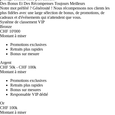
Des Bonus Et Des Récompenses Toujours Meilleurs
Notre mot préféré ? Générosité ! Nous récompensons nos clients les
plus fidèles avec une large sélection de bonus, de promotions, de
cadeaux et d'événements qui n'attendent que vous.
Système de classement VIP
Bronze
CHF 10'000
Montant à miser
Promotions exclusives
Retraits plus rapides
Bonus sur mesure
Argent
CHF 50k - CHF 100k
Montant à miser
Promotions exclusives
Retraits plus rapides
Bonus sur mesures
Responsable VIP dédié
Or
CHF 100k
Montant à miser