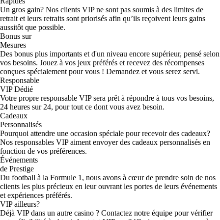
Rapides
Un gros gain? Nos clients VIP ne sont pas soumis à des limites de
retrait et leurs retraits sont priorisés afin qu’ils reçoivent leurs gains
aussitôt que possible.
Bonus sur
Mesures
Des bonus plus importants et d'un niveau encore supérieur, pensé selon
vos besoins. Jouez à vos jeux préférés et recevez des récompenses
conçues spécialement pour vous ! Demandez et vous serez servi.
Responsable
VIP Dédié
Votre propre responsable VIP sera prêt à répondre à tous vos besoins,
24 heures sur 24, pour tout ce dont vous avez besoin.
Cadeaux
Personnalisés
Pourquoi attendre une occasion spéciale pour recevoir des cadeaux?
Nos responsables VIP aiment envoyer des cadeaux personnalisés en
fonction de vos préférences.
Événements
de Prestige
Du football à la Formule 1, nous avons à cœur de prendre soin de nos
clients les plus précieux en leur ouvrant les portes de leurs événements
et expériences préférés.
VIP ailleurs?
Déjà VIP dans un autre casino ? Contactez notre équipe pour vérifier