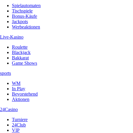
Spielautomaten
Tischspiele
Bonus-Käufe
Jackpots
Werbeaktionen
Live-Kasino
Roulette
Blackjack
Bakkarat
Game Shows
sports
WM
In Play
Bevorstehend
Aktionen
24Casino
Turniere
24Club
VIP