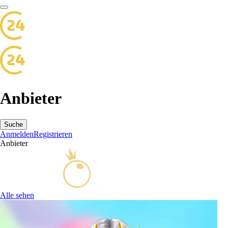
Anbieter
Suche
Anmelden
Registrieren
Anbieter
Alle sehen