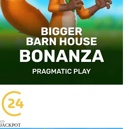
JACKPOT