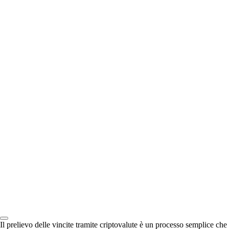
Il prelievo delle vincite tramite criptovalute è un processo semplice che