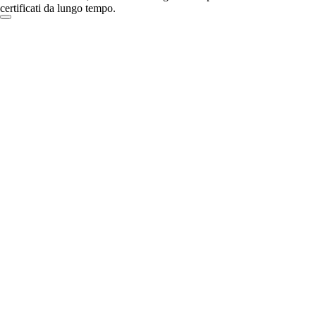
certificati da lungo tempo.