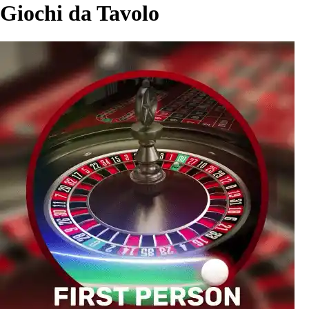
Giochi da Tavolo