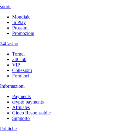
sports
Mondiale
In Play
Prossimi
Promozioni
24Casino
Tornei
24Club
VIP
Collezioni
Fornitori
Informazioni
Payments
crypto payments
Affiliates
Gioco Responsabile
Supporto
Politiche