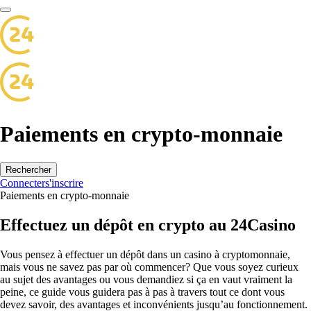
Paiements en crypto-monnaie
Rechercher
Connecter
s'inscrire
Paiements en crypto-monnaie
Effectuez un dépôt en crypto au 24Casino
Vous pensez à effectuer un dépôt dans un casino à cryptomonnaie,
mais vous ne savez pas par où commencer? Que vous soyez curieux
au sujet des avantages ou vous demandiez si ça en vaut vraiment la
peine, ce guide vous guidera pas à pas à travers tout ce dont vous
devez savoir, des avantages et inconvénients jusqu’au fonctionnement.