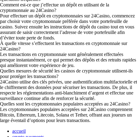
Comment est-ce que j’effectue un dépôt en utilisant de la
cryptomonnaie au 24Casino?
Pour effectuer un dépôt en cryptomonnaies sur 24Casino, commencez
par choisir votre cryptomonnaie préférée dans votre portefeuille de
casino. Suivez ensuite les instructions de dépôt du casino tout en vous
assurant de saisir correctement l’adresse de votre portefeuille afin
d’éviter toute perte de fonds.
À quelle vitesse s’effectuent les transactions en cryptomonnaie sur
24Casino?
Les transactions en cryptomonnaie sont généralement effectuées
presque instantanément, ce qui permet des dépôts et des retraits rapides
qui améliorent votre expérience de jeu.
Quelles mesures de sécurité les casinos de cryptomonnaie utilisent-ils
pour protéger les transactions?
24Casino utilise des clés privées, une authentification multifactorielle et
le chiffrement des données pour sécuriser les transactions. De plus, il
respecte les réglementations anti-blanchiment d’argent et effectue une
surveillance continue afin de renforcer la sécurité.
Quelles sont les cryptomonnaies populaires acceptées au 24Casino?
Les cryptomonnaies populaires acceptées sur 24Casino comprennent
Bitcoin, Ethereum, Litecoin, Solana et Tether, offrant aux joueurs un
large éventail d’options pour leurs transactions.
accueil
crypto payments