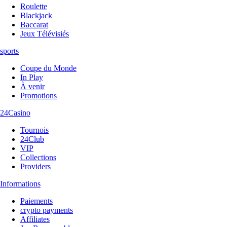
Roulette
Blackjack
Baccarat
Jeux Télévisiés
sports
Coupe du Monde
In Play
À venir
Promotions
24Casino
Tournois
24Club
VIP
Collections
Providers
Informations
Paiements
crypto payments
Affiliates