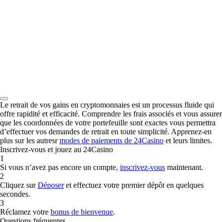
Le retrait de vos gains en cryptomonnaies est un processus fluide qui
offre rapidité et efficacité. Comprendre les frais associés et vous assurer
que les coordonnées de votre portefeuille sont exactes vous permettra
d’effectuer vos demandes de retrait en toute simplicité. Apprenez-en
plus sur les autresr
modes de paiements de 24Casino
et leurs limites.
Inscrivez-vous et jouez au 24Casino
1
Si vous n’avez pas encore un compte,
inscrivez-vous
maintenant.
2
Cliquez sur
Déposer
et effectuez votre premier dépôt en quelques
secondes.
3
Réclamez votre
bonus de bienvenue
.
Questions fréquentes