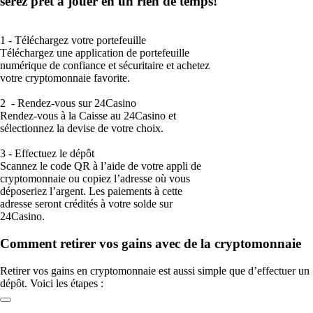
serez prêt à jouer en un rien de temps!
1 - Téléchargez votre portefeuille
Téléchargez une application de portefeuille
numérique de confiance et sécuritaire et achetez
votre cryptomonnaie favorite.
2 - Rendez-vous sur 24Casino
Rendez-vous à la Caisse au 24Casino et
sélectionnez la devise de votre choix.
3 - Effectuez le dépôt
Scannez le code QR à l’aide de votre appli de
cryptomonnaie ou copiez l’adresse où vous
déposeriez l’argent. Les paiements à cette
adresse seront crédités à votre solde sur
24Casino.
Comment retirer vos gains avec de la cryptomonnaie
Retirer vos gains en cryptomonnaie est aussi simple que d’effectuer un
dépôt. Voici les étapes :