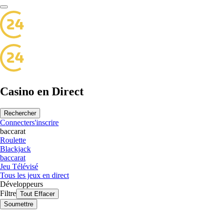
Casino en Direct
Rechercher
Connecter
s'inscrire
baccarat
Roulette
Blackjack
baccarat
Jeu Télévisé
Tous les jeux en direct
Développeurs
Filtre
Tout Effacer
Soumettre