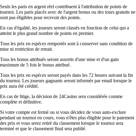
Seuls les paris en argent réel contribuent à l'attribution de points de
tournoi. Les paris placés avec de l'argent bonus ou des tours gratuits ne
sont pas éligibles pour recevoir des points.
En cas d'égalité, les joueurs seront classés en fonction de celui qui a
atteint le plus grand nombre de points en premier.
Tous les prix en espèces remportés sont à conserver sans condition de
mise ni restriction de retrait.
Tous les bonus attribués seront assortis d'une mise et d'un gain
maximum de 5 fois le bonus attribué.
Tous les prix en espèces seront payés dans les 72 heures suivant la fin
du tournoi. Les joueurs gagnants seront informés par email lorsque le
prix aura été crédité.
En cas de litige, la décision de 24Casino sera considérée comme
complète et définitive.
Si votre compte est fermé ou si vous décidez de vous auto-exclure
pendant un tournoi en cours, vous n'êtes plus éligible pour le paiement
des prix et vous serez retiré du classement lorsque le tournoi sera
terminé et que le classement final sera publié.