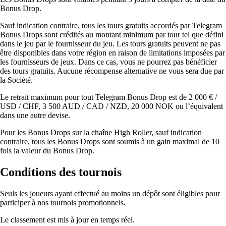
Bonus Drop.
Sauf indication contraire, tous les tours gratuits accordés par Telegram
Bonus Drops sont crédités au montant minimum par tour tel que défini
dans le jeu par le fournisseur du jeu. Les tours gratuits peuvent ne pas
être disponibles dans votre région en raison de limitations imposées par
les fournisseurs de jeux. Dans ce cas, vous ne pourrez pas bénéficier
des tours gratuits. Aucune récompense alternative ne vous sera due par
la Société.
Le retrait maximum pour tout Telegram Bonus Drop est de 2 000 € /
USD / CHF, 3 500 AUD / CAD / NZD, 20 000 NOK ou l’équivalent
dans une autre devise.
Pour les Bonus Drops sur la chaîne High Roller, sauf indication
contraire, tous les Bonus Drops sont soumis à un gain maximal de 10
fois la valeur du Bonus Drop.
Conditions des tournois
Seuls les joueurs ayant effectué au moins un dépôt sont éligibles pour
participer à nos tournois promotionnels.
Le classement est mis à jour en temps réel.