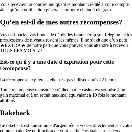
Vous recevrez un courriel indiquant le montant crédité à votre compte
ainsi qu’une notification générale sur notre chaîne Telegram.
Qu’en est-il de mes autres récompenses?
Vos cashbacks, vos bonus de dépôt, les bonus Drop sur Telegram et les
progressions de niveaux restent les mêmes. Il ne s’agit que d’un petit
🔥EXTRA🔥 de notre part que vous pouvez vous attendre à recevoir
TOUS LES MOIS. 🎉
Est-ce qu'il y a une date d'expiration pour cette
récompense?
La récompense expirera si elle n'est pas utilisée après 72 heures.
Toute récompense mensuelle créditée par le casino est soumise à un
gain maximal et à un retrait maximal équivalant à 10 fois le montant
attribué.
Rakeback
Le rakeback est une somme d'argent réelle versée directement sur votre
compte, calculée en fonction de votre activité globale sur les jeux