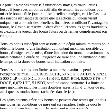
Le joueur n'est pas autorisé à utiliser des stratégies frauduleuses
lorsqu'il joue avec un bonus actif afin de remplir les conditions pour
miser le bonus. Si le joueur utilise de telles stratégies, et si le Casino a
des raisons suffisantes de croire que les actions du joueur visent
uniquement à obtenir des bénéfices financiers en utilisant l'avantage du
bonus, le Casino se réserve le droit d'annuler tous les gains frauduleux
et d'exclure le joueur des bonus futurs ou de fermer complètement son
compte.
Tous les bonus sur dépôt sont assortis d’un dépôt minimum requis pour
obtenir le bonus, d’une limitation du montant maximum possible du
bonus, d’exigences de mise, d’une limitation du montant maximum des
mises pendant la durée de l’exigence de mise et d’une limitation dans
le temps de la durée du bonus, sauf indication contraire.
Tous les bonus émis sont limités à une mise maximale pendant
l’exigence de mise : 5 EUR/USD/CHF, 50 NOK, 8 AUD/CAD/NZD,
5 000 CLP, 0,025 SOL, 0,00012 BTC, 0,021 BCH, 0,0020 ETH, 64
DOGE, 0,072 LTC, 5 USDT, sauf indication contraire. La limite de
mise maximale inclut les mises doublées après la fin d’un tour de jeu,
ainsi que les rondes bonus (achetées dans le jeu).
Les gains obtenus grâce aux bonus ne peuvent être retirés qu'une fois
que toutes les conditions de mise ont été remplies, faute de quoi le
joueur perd son bonus et tous les gains qui y sont associés.