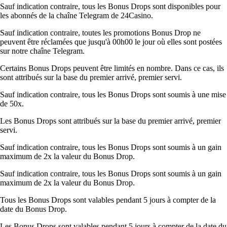
Sauf indication contraire, tous les Bonus Drops sont disponibles pour
les abonnés de la chaîne Telegram de 24Casino.
Sauf indication contraire, toutes les promotions Bonus Drop ne
peuvent être réclamées que jusqu'à 00h00 le jour où elles sont postées
sur notre chaîne Telegram.
Certains Bonus Drops peuvent être limités en nombre. Dans ce cas, ils
sont attribués sur la base du premier arrivé, premier servi.
Sauf indication contraire, tous les Bonus Drops sont soumis à une mise
de 50x.
Les Bonus Drops sont attribués sur la base du premier arrivé, premier
servi.
Sauf indication contraire, tous les Bonus Drops sont soumis à un gain
maximum de 2x la valeur du Bonus Drop.
Sauf indication contraire, tous les Bonus Drops sont soumis à un gain
maximum de 2x la valeur du Bonus Drop.
Tous les Bonus Drops sont valables pendant 5 jours à compter de la
date du Bonus Drop.
Les Bonus Drops sont valables pendant 5 jours à compter de la date du