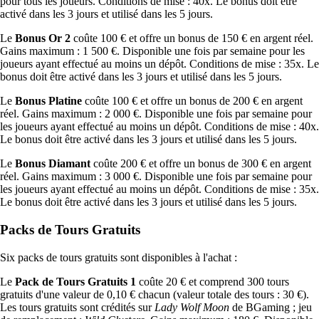
pour tous les joueurs. Conditions de mise : 40x. Le bonus doit être
activé dans les 3 jours et utilisé dans les 5 jours.
Le
Bonus Or 2
coûte 100 € et offre un bonus de 150 € en argent réel.
Gains maximum : 1 500 €. Disponible une fois par semaine pour les
joueurs ayant effectué au moins un dépôt. Conditions de mise : 35x. Le
bonus doit être activé dans les 3 jours et utilisé dans les 5 jours.
Le
Bonus Platine
coûte 100 € et offre un bonus de 200 € en argent
réel. Gains maximum : 2 000 €. Disponible une fois par semaine pour
les joueurs ayant effectué au moins un dépôt. Conditions de mise : 40x.
Le bonus doit être activé dans les 3 jours et utilisé dans les 5 jours.
Le
Bonus Diamant
coûte 200 € et offre un bonus de 300 € en argent
réel. Gains maximum : 3 000 €. Disponible une fois par semaine pour
les joueurs ayant effectué au moins un dépôt. Conditions de mise : 35x.
Le bonus doit être activé dans les 3 jours et utilisé dans les 5 jours.
Packs de Tours Gratuits
Six packs de tours gratuits sont disponibles à l'achat :
Le
Pack de Tours Gratuits 1
coûte 20 € et comprend 300 tours
gratuits d'une valeur de 0,10 € chacun (valeur totale des tours : 30 €).
Les tours gratuits sont crédités sur
Lady Wolf Moon
de BGaming ; jeu