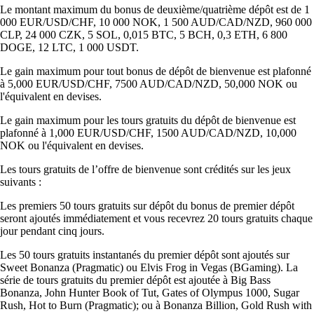
Le montant maximum du bonus de deuxième/quatrième dépôt est de 1
000 EUR/USD/CHF, 10 000 NOK, 1 500 AUD/CAD/NZD, 960 000
CLP, 24 000 CZK, 5 SOL, 0,015 BTC, 5 BCH, 0,3 ETH, 6 800
DOGE, 12 LTC, 1 000 USDT.
Le gain maximum pour tout bonus de dépôt de bienvenue est plafonné
à 5,000 EUR/USD/CHF, 7500 AUD/CAD/NZD, 50,000 NOK ou
l'équivalent en devises.
Le gain maximum pour les tours gratuits du dépôt de bienvenue est
plafonné à 1,000 EUR/USD/CHF, 1500 AUD/CAD/NZD, 10,000
NOK ou l'équivalent en devises.
Les tours gratuits de l’offre de bienvenue sont crédités sur les jeux
suivants :
Les premiers 50 tours gratuits sur dépôt du bonus de premier dépôt
seront ajoutés immédiatement et vous recevrez 20 tours gratuits chaque
jour pendant cinq jours.
Les 50 tours gratuits instantanés du premier dépôt sont ajoutés sur
Sweet Bonanza (Pragmatic) ou Elvis Frog in Vegas (BGaming). La
série de tours gratuits du premier dépôt est ajoutée à Big Bass
Bonanza, John Hunter Book of Tut, Gates of Olympus 1000, Sugar
Rush, Hot to Burn (Pragmatic); ou à Bonanza Billion, Gold Rush with