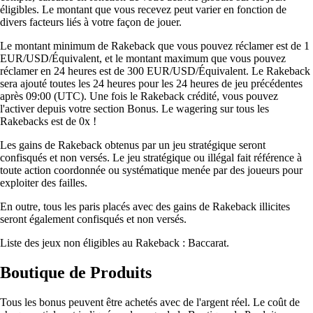
éligibles. Le montant que vous recevez peut varier en fonction de
divers facteurs liés à votre façon de jouer.
Le montant minimum de Rakeback que vous pouvez réclamer est de 1
EUR/USD/Équivalent, et le montant maximum que vous pouvez
réclamer en 24 heures est de 300 EUR/USD/Équivalent. Le Rakeback
sera ajouté toutes les 24 heures pour les 24 heures de jeu précédentes
après 09:00 (UTC). Une fois le Rakeback crédité, vous pouvez
l'activer depuis votre section Bonus. Le wagering sur tous les
Rakebacks est de 0x !
Les gains de Rakeback obtenus par un jeu stratégique seront
confisqués et non versés. Le jeu stratégique ou illégal fait référence à
toute action coordonnée ou systématique menée par des joueurs pour
exploiter des failles.
En outre, tous les paris placés avec des gains de Rakeback illicites
seront également confisqués et non versés.
Liste des jeux non éligibles au Rakeback : Baccarat.
Boutique de Produits
Tous les bonus peuvent être achetés avec de l'argent réel. Le coût de