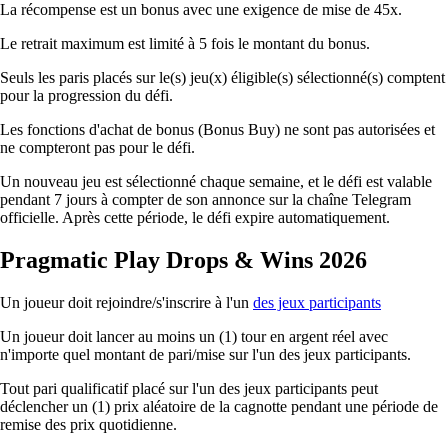
La récompense est un bonus avec une exigence de mise de 45x.
Le retrait maximum est limité à 5 fois le montant du bonus.
Seuls les paris placés sur le(s) jeu(x) éligible(s) sélectionné(s) comptent
pour la progression du défi.
Les fonctions d'achat de bonus (Bonus Buy) ne sont pas autorisées et
ne compteront pas pour le défi.
Un nouveau jeu est sélectionné chaque semaine, et le défi est valable
pendant 7 jours à compter de son annonce sur la chaîne Telegram
officielle. Après cette période, le défi expire automatiquement.
Pragmatic Play Drops & Wins 2026
Un joueur doit rejoindre/s'inscrire à l'un
des jeux participants
Un joueur doit lancer au moins un (1) tour en argent réel avec
n'importe quel montant de pari/mise sur l'un des jeux participants.
Tout pari qualificatif placé sur l'un des jeux participants peut
déclencher un (1) prix aléatoire de la cagnotte pendant une période de
remise des prix quotidienne.