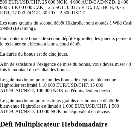
500 EUR/USD/CHF, 25 000 NOK, 4 000 AUD/CAD/NZD, 2 400
000 CLP, 60 000 CZK, 12,5 SOL, 0,0375 BTC, 12,5 BCH, 0,75
ETH, 17 000 DOGE, 30 LTC, 2 500 USDT.
Les tours gratuits du second dépôt Highroller sont ajoutés à Wild Cash
x9990 (BGaming).
Pour obtenir le bonus de second dépôt Highroller, les joueurs peuvent
le réclamer en effectuant leur second dépôt.
La durée du bonus est de cinq jours.
Afin de satisfaire à l’exigence de mise du bonus, vous devez miser 40
fois le montant du résultat des bonus.
Le gain maximum pour l'un des bonus de dépôt de bienvenue
Highroller est limité à 10 000 EUR/USD/CHF, 15 000
AUD/CAD/NZD, 100 000 NOK ou l'équivalent en devise.
Le gain maximum pour les tours gratuits des bonus de dépôt de
bienvenue Highroller est limité à 1 000 EUR/USD/CHF, 1 500
AUD/CAD/NZD, 10 000 NOK ou l'équivalent en devise.
Défi Multiplicateur Hebdomadaire