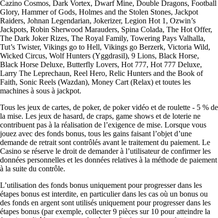
Cazino Cosmos, Dark Vortex, Dwarf Mine, Double Dragons, Football
Glory, Hammer of Gods, Holmes and the Stolen Stones, Jackpot
Raiders, Johnan Legendarian, Jokerizer, Legion Hot 1, Ozwin’s
Jackpots, Robin Sherwood Marauders, Spina Colada, The Hot Offer,
The Dark Joker Rizes, The Royal Family, Towering Pays Valhalla,
Tut’s Twister, Vikings go to Hell, Vikings go Berzerk, Victoria Wild,
Wicked Circus, Wolf Hunters (Yggdrasil), 9 Lions, Black Horse,
Black Horse Deluxe, Butterfly Lovers, Hot 777, Hot 777 Deluxe,
Larry The Leprechaun, Reel Hero, Relic Hunters and the Book of
Faith, Sonic Reels (Wazdan), Money Cart (Relax) et toutes les
machines à sous à jackpot.
Tous les jeux de cartes, de poker, de poker vidéo et de roulette - 5 % de
la mise. Les jeux de hasard, de craps, game shows et de loterie ne
contribuent pas à la réalisation de l’exigence de mise. Lorsque vous
jouez avec des fonds bonus, tous les gains faisant l’objet d’une
demande de retrait sont contrôlés avant le traitement du paiement. Le
Casino se réserve le droit de demander à l’utilisateur de confirmer les
données personnelles et les données relatives à la méthode de paiement
à la suite du contrôle.
L’utilisation des fonds bonus uniquement pour progresser dans les
étapes bonus est interdite, en particulier dans les cas où un bonus ou
des fonds en argent sont utilisés uniquement pour progresser dans les
étapes bonus (par exemple, collecter 9 pièces sur 10 pour atteindre la