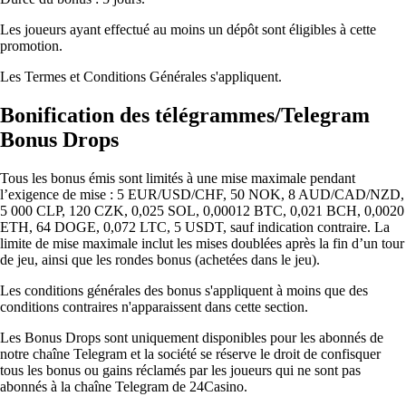
Les joueurs ayant effectué au moins un dépôt sont éligibles à cette
promotion.
Les Termes et Conditions Générales s'appliquent.
Bonification des télégrammes/Telegram
Bonus Drops
Tous les bonus émis sont limités à une mise maximale pendant
l’exigence de mise : 5 EUR/USD/CHF, 50 NOK, 8 AUD/CAD/NZD,
5 000 CLP, 120 CZK, 0,025 SOL, 0,00012 BTC, 0,021 BCH, 0,0020
ETH, 64 DOGE, 0,072 LTC, 5 USDT, sauf indication contraire. La
limite de mise maximale inclut les mises doublées après la fin d’un tour
de jeu, ainsi que les rondes bonus (achetées dans le jeu).
Les conditions générales des bonus s'appliquent à moins que des
conditions contraires n'apparaissent dans cette section.
Les Bonus Drops sont uniquement disponibles pour les abonnés de
notre chaîne Telegram et la société se réserve le droit de confisquer
tous les bonus ou gains réclamés par les joueurs qui ne sont pas
abonnés à la chaîne Telegram de 24Casino.