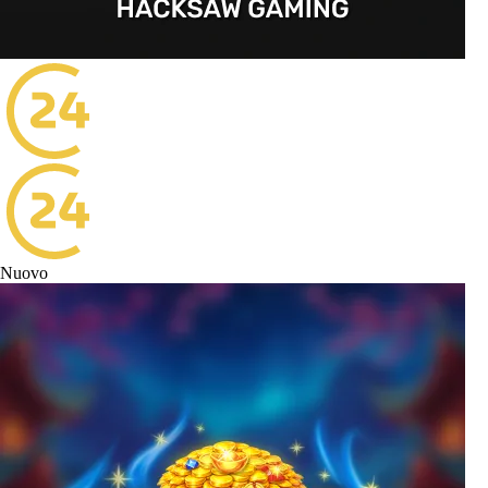
Nuovo