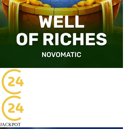
JACKPOT