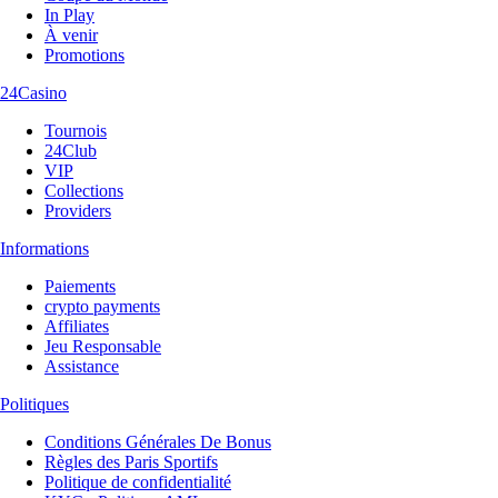
In Play
À venir
Promotions
24Casino
Tournois
24Club
VIP
Collections
Providers
Informations
Paiements
crypto payments
Affiliates
Jeu Responsable
Assistance
Politiques
Conditions Générales De Bonus
Règles des Paris Sportifs
Politique de confidentialité