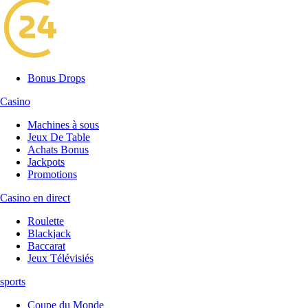
Bonus Drops
Casino
Machines à sous
Jeux De Table
Achats Bonus
Jackpots
Promotions
Casino en direct
Roulette
Blackjack
Baccarat
Jeux Télévisiés
sports
Coupe du Monde