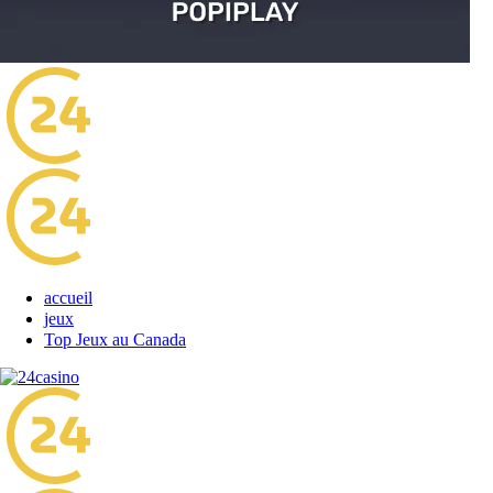
accueil
jeux
Top Jeux au Canada