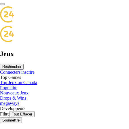
Jeux
Rechercher
Connecter
s'inscrire
Top Games
Top Jeux au Canada
Populaire
Nouveaux Jeux
Drops & Wins
megaways
Développeurs
Filtre
Tout Effacer
Soumettre